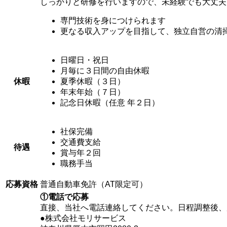
しっかりと研修を行いますので、未経験でも大丈
専門技術を身につけられます
更なる収入アップを目指して、独立自営の清
日曜日・祝日
月毎に３日間の自由休暇
休暇
夏季休暇（３日）
年末年始（７日）
記念日休暇（任意 年２日）
社保完備
交通費支給
待遇
賞与年２回
職務手当
応募資格
普通自動車免許（AT限定可）
①電話で応募
直接、当社へ電話連絡してください。日程調整後、
●株式会社モリサービス