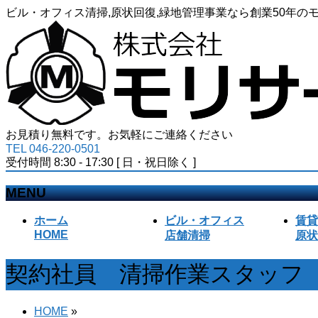
ビル・オフィス清掃,原状回復,緑地管理事業なら創業50年
お見積り無料です。お気軽にご連絡ください
TEL 046-220-0501
受付時間 8:30 - 17:30 [ 日・祝日除く ]
MENU
メ
ホーム
ビル・オフィス
賃貸
ニ
HOME
店舗清掃
原状
ュ
ー
契約社員 清掃作業スタッフ
を
飛
ば
HOME
»