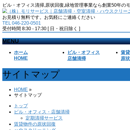
ビル・オフィス清掃,原状回復,緑地管理事業なら創業50年
お見積り無料です。お気軽にご連絡ください
TEL 046-220-0501
受付時間 8:30 - 17:30 [ 日・祝日除く ]
MENU
メ
ホーム
ビル・オフィス
賃貸
ニ
HOME
店舗清掃
原状
ュ
ー
サイトマップ
を
飛
ば
HOME
»
す
サイトマップ
トップ
ビル・オフィス・店舗清掃
定期清掃サービス
賃貸物件の原状回復