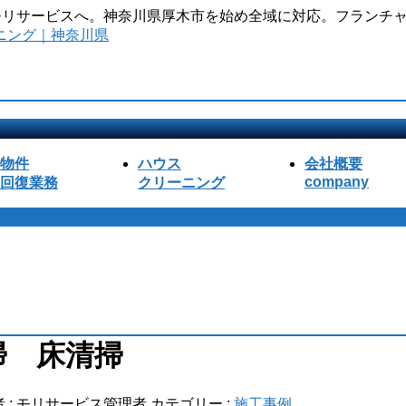
のモリサービスへ。神奈川県厚木市を始め全域に対応。フランチャ
物件
ハウス
会社概要
company
回復業務
クリーニング
掃 床清掃
 :
モリサービス管理者
カテゴリー :
施工事例