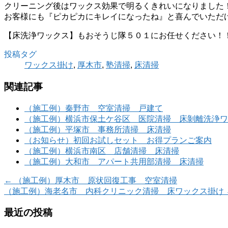
クリーニング後はワックス効果で明るくきれいになりました
お客様にも『ピカピカにキレイになったね』と喜んでいただ
【床洗浄ワックス】もおそうじ隊５０１にお任せください！
投稿タグ
ワックス掛け
,
厚木市
,
塾清掃
,
床清掃
関連記事
（施工例）秦野市 空室清掃 戸建て
（施工例）横浜市保土ケ谷区 医院清掃 床剝離洗浄ワ
（施工例）平塚市 事務所清掃 床清掃
（お知らせ）初回お試しセット お得プランご案内
（施工例）横浜市南区 店舗清掃 床清掃
（施工例）大和市 アパート共用部清掃 床清掃
←
（施工例）厚木市 原状回復工事 空室清掃
（施工例）海老名市 内科クリニック清掃 床ワックス掛け
最近の投稿