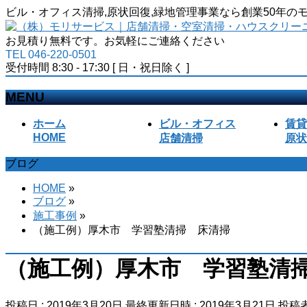
ビル・オフィス清掃,原状回復,緑地管理事業なら創業50年
お見積り無料です。お気軽にご連絡ください
TEL 046-220-0501
受付時間 8:30 - 17:30 [ 日・祝日除く ]
MENU
メ
ホーム
ビル・オフィス
賃貸
ニ
HOME
店舗清掃
原状
ュ
ブログ
ー
を
HOME
»
飛
ブログ
»
ば
施工事例
»
す
（施工例）厚木市 学習塾清掃 床清掃
（施工例）厚木市 学習塾清
投稿日 : 2019年3月20日
最終更新日時 : 2019年3月21日
投稿者