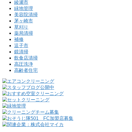
綾瀬市
緑地管理
美容院清掃
茅ヶ崎市
草刈り
薬局清掃
補修
逗子市
鏡清掃
飲食店清掃
高圧洗浄
高齢者住宅