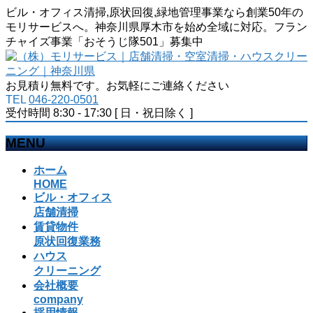
ビル・オフィス清掃,原状回復,緑地管理事業なら創業50年の
モリサービスへ。神奈川県厚木市を始め全域に対応。フラン
チャイズ事業「おそうじ隊501」募集中
お見積り無料です。お気軽にご連絡ください
TEL
046-220-0501
受付時間 8:30 - 17:30 [ 日・祝日除く ]
MENU
メ
ホーム
ニ
HOME
ビル・オフィス
ュ
店舗清掃
ー
賃貸物件
を
原状回復業務
飛
ハウス
ば
クリーニング
す
会社概要
company
採用情報