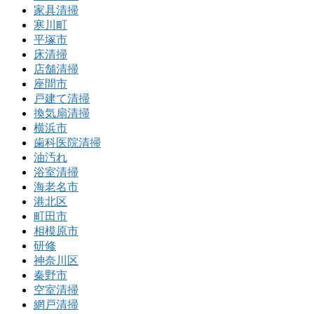
家具清掃
寒川町
平塚市
床清掃
店舗清掃
座間市
戸建て清掃
換気扇清掃
横浜市
歯科医院清掃
油汚れ
浴室清掃
海老名市
港北区
町田市
相模原市
研修
神奈川区
秦野市
空室清掃
網戸清掃