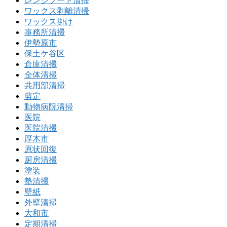
レンジフード清掃
ワックス剥離清掃
ワックス掛け
事務所清掃
伊勢原市
保土ケ谷区
倉庫清掃
全体清掃
共用部清掃
剪定
動物病院清掃
医院
医院清掃
厚木市
原状回復
厨房清掃
塗装
塾清掃
壁紙
外壁清掃
大和市
定期清掃