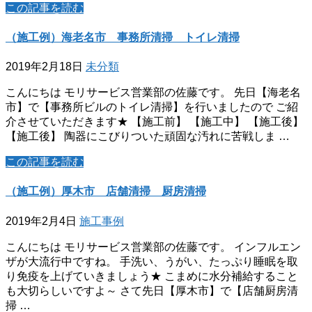
この記事を読む
（施工例）海老名市 事務所清掃 トイレ清掃
2019年2月18日
未分類
こんにちは モリサービス営業部の佐藤です。 先日【海老名
市】で【事務所ビルのトイレ清掃】を行いましたので ご紹
介させていただきます★ 【施工前】 【施工中】 【施工後】
【施工後】 陶器にこびりついた頑固な汚れに苦戦しま …
この記事を読む
（施工例）厚木市 店舗清掃 厨房清掃
2019年2月4日
施工事例
こんにちは モリサービス営業部の佐藤です。 インフルエン
ザが大流行中ですね。 手洗い、うがい、たっぷり睡眠を取
り免疫を上げていきましょう★ こまめに水分補給すること
も大切らしいですよ～ さて先日【厚木市】で【店舗厨房清
掃 …