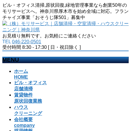
ビル・オフィス清掃,原状回復,緑地管理事業なら創業50年の
モリサービスへ。神奈川県厚木市を始め全域に対応。フラン
チャイズ事業「おそうじ隊501」募集中
お見積り無料です。お気軽にご連絡ください
TEL
046-220-0501
受付時間 8:30 - 17:30 [ 日・祝日除く ]
MENU
メ
ホーム
ニ
HOME
ビル・オフィス
ュ
店舗清掃
ー
賃貸物件
を
原状回復業務
飛
ハウス
ば
クリーニング
す
会社概要
company
採用情報