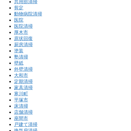
共用部清掃
剪定
動物病院清掃
医院
医院清掃
厚木市
原状回復
厨房清掃
塗装
塾清掃
壁紙
外壁清掃
大和市
定期清掃
家具清掃
寒川町
平塚市
床清掃
店舗清掃
座間市
戸建て清掃
換気扇清掃