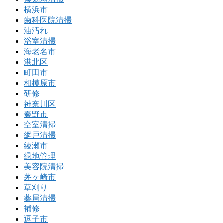
横浜市
歯科医院清掃
油汚れ
浴室清掃
海老名市
港北区
町田市
相模原市
研修
神奈川区
秦野市
空室清掃
網戸清掃
綾瀬市
緑地管理
美容院清掃
茅ヶ崎市
草刈り
薬局清掃
補修
逗子市