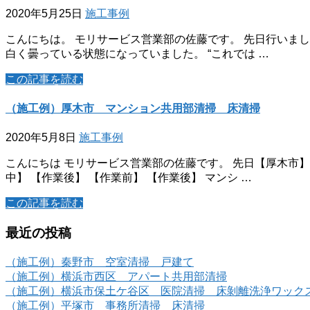
2020年5月25日
施工事例
こんにちは。 モリサービス営業部の佐藤です。 先日行いま
白く曇っている状態になっていました。 “これでは …
この記事を読む
（施工例）厚木市 マンション共用部清掃 床清掃
2020年5月8日
施工事例
こんにちは モリサービス営業部の佐藤です。 先日【厚木市
中】 【作業後】 【作業前】 【作業後】 マンシ …
この記事を読む
最近の投稿
（施工例）秦野市 空室清掃 戸建て
（施工例）横浜市西区 アパート共用部清掃
（施工例）横浜市保土ケ谷区 医院清掃 床剝離洗浄ワック
（施工例）平塚市 事務所清掃 床清掃