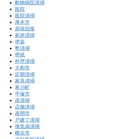
動物病院清掃
医院
医院清掃
厚木市
原状回復
厨房清掃
塗装
塾清掃
壁紙
外壁清掃
大和市
定期清掃
家具清掃
寒川町
平塚市
床清掃
店舗清掃
座間市
戸建て清掃
換気扇清掃
横浜市