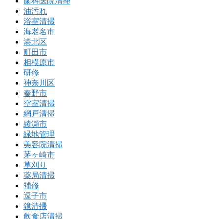
歯科医院清掃
油汚れ
浴室清掃
海老名市
港北区
町田市
相模原市
研修
神奈川区
秦野市
空室清掃
網戸清掃
綾瀬市
緑地管理
美容院清掃
茅ヶ崎市
草刈り
薬局清掃
補修
逗子市
鏡清掃
飲食店清掃