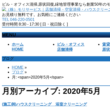
ビル・オフィス清掃,原状回復,緑地管理事業なら創業50年
お見積り無料です。お気軽にご連絡ください
TEL 046-220-0501
受付時間 8:30 - 17:30 [ 日・祝日除く ]
MENU
メ
ホーム
ビル・オフィス
賃貸
ニ
HOME
店舗清掃
原状
ュ
ブログ
ー
を
HOME
»
飛
ブログ
»
ば
月: <span>2020年5月</span>
す
月別アーカイブ: 2020年5月
(施工例)ハウスクリーニング 浴室クリーニング