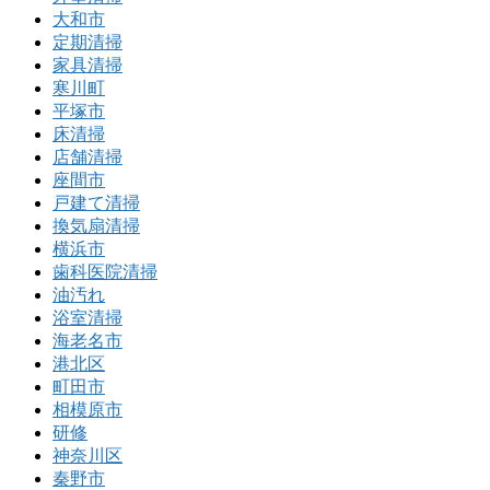
大和市
定期清掃
家具清掃
寒川町
平塚市
床清掃
店舗清掃
座間市
戸建て清掃
換気扇清掃
横浜市
歯科医院清掃
油汚れ
浴室清掃
海老名市
港北区
町田市
相模原市
研修
神奈川区
秦野市