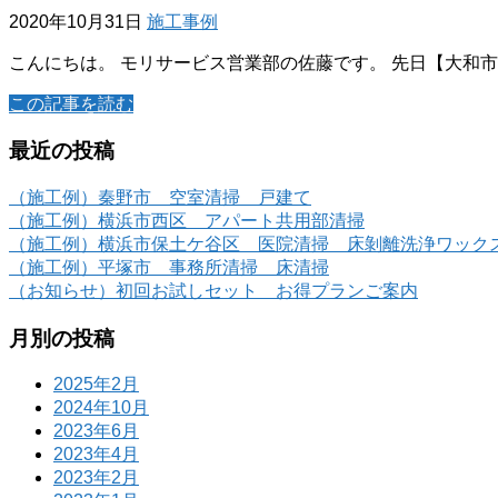
2020年10月31日
施工事例
こんにちは。 モリサービス営業部の佐藤です。 先日【大和
この記事を読む
最近の投稿
（施工例）秦野市 空室清掃 戸建て
（施工例）横浜市西区 アパート共用部清掃
（施工例）横浜市保土ケ谷区 医院清掃 床剝離洗浄ワック
（施工例）平塚市 事務所清掃 床清掃
（お知らせ）初回お試しセット お得プランご案内
月別の投稿
2025年2月
2024年10月
2023年6月
2023年4月
2023年2月