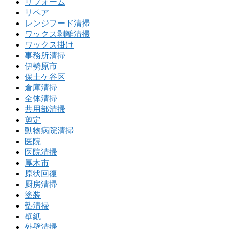
リフォーム
リペア
レンジフード清掃
ワックス剥離清掃
ワックス掛け
事務所清掃
伊勢原市
保土ケ谷区
倉庫清掃
全体清掃
共用部清掃
剪定
動物病院清掃
医院
医院清掃
厚木市
原状回復
厨房清掃
塗装
塾清掃
壁紙
外壁清掃