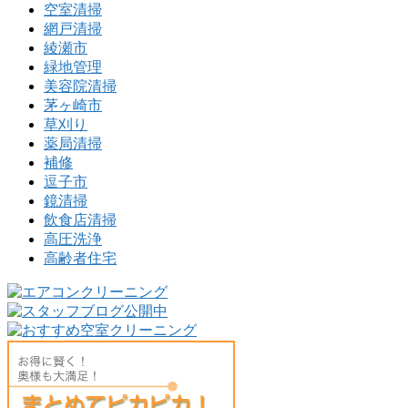
空室清掃
網戸清掃
綾瀬市
緑地管理
美容院清掃
茅ヶ崎市
草刈り
薬局清掃
補修
逗子市
鏡清掃
飲食店清掃
高圧洗浄
高齢者住宅