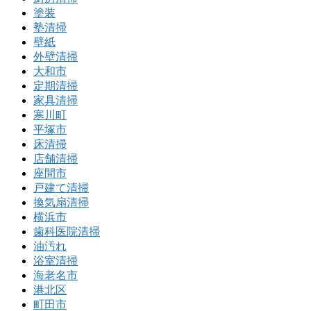
塗装
塾清掃
壁紙
外壁清掃
大和市
定期清掃
家具清掃
寒川町
平塚市
床清掃
店舗清掃
座間市
戸建て清掃
換気扇清掃
横浜市
歯科医院清掃
油汚れ
浴室清掃
海老名市
港北区
町田市