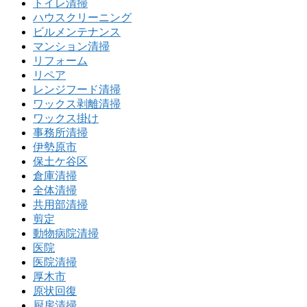
トイレ清掃
ハウスクリーニング
ビルメンテナンス
マンション清掃
リフォーム
リペア
レンジフード清掃
ワックス剥離清掃
ワックス掛け
事務所清掃
伊勢原市
保土ケ谷区
倉庫清掃
全体清掃
共用部清掃
剪定
動物病院清掃
医院
医院清掃
厚木市
原状回復
厨房清掃