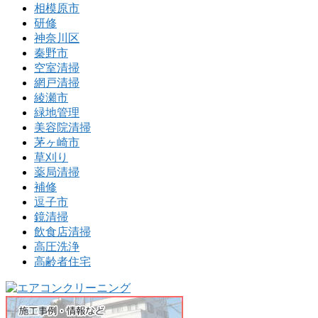
相模原市
研修
神奈川区
秦野市
空室清掃
網戸清掃
綾瀬市
緑地管理
美容院清掃
茅ヶ崎市
草刈り
薬局清掃
補修
逗子市
鏡清掃
飲食店清掃
高圧洗浄
高齢者住宅