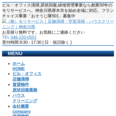
ビル・オフィス清掃,原状回復,緑地管理事業なら創業50年の
モリサービスへ。神奈川県厚木市を始め全域に対応。フラン
チャイズ事業「おそうじ隊501」募集中
お見積り無料です。お気軽にご連絡ください
TEL
046-220-0501
受付時間 8:30 - 17:30 [ 日・祝日除く ]
MENU
メ
ホーム
ニ
HOME
ビル・オフィス
ュ
店舗清掃
ー
賃貸物件
を
原状回復業務
飛
ハウス
ば
クリーニング
す
会社概要
company