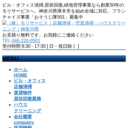
ビル・オフィス清掃,原状回復,緑地管理事業なら創業50年の
モリサービスへ。神奈川県厚木市を始め全域に対応。フラン
チャイズ事業「おそうじ隊501」募集中
お見積り無料です。お気軽にご連絡ください
TEL
046-220-0501
受付時間 8:30 - 17:30 [ 日・祝日除く ]
MENU
メ
ホーム
ニ
HOME
ビル・オフィス
ュ
店舗清掃
ー
賃貸物件
を
原状回復業務
飛
ハウス
ば
クリーニング
す
会社概要
company
採用情報