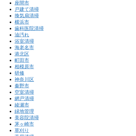
座間市
戸建て清掃
換気扇清掃
横浜市
歯科医院清掃
油汚れ
浴室清掃
海老名市
港北区
町田市
相模原市
研修
神奈川区
秦野市
空室清掃
網戸清掃
綾瀬市
緑地管理
美容院清掃
茅ヶ崎市
草刈り