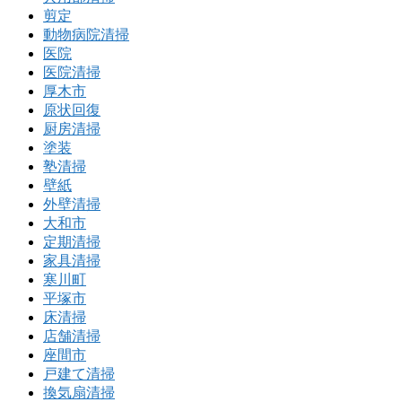
剪定
動物病院清掃
医院
医院清掃
厚木市
原状回復
厨房清掃
塗装
塾清掃
壁紙
外壁清掃
大和市
定期清掃
家具清掃
寒川町
平塚市
床清掃
店舗清掃
座間市
戸建て清掃
換気扇清掃