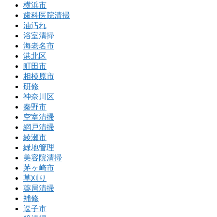
横浜市
歯科医院清掃
油汚れ
浴室清掃
海老名市
港北区
町田市
相模原市
研修
神奈川区
秦野市
空室清掃
網戸清掃
綾瀬市
緑地管理
美容院清掃
茅ヶ崎市
草刈り
薬局清掃
補修
逗子市