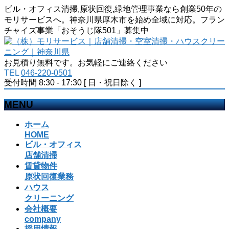
ビル・オフィス清掃,原状回復,緑地管理事業なら創業50年の
モリサービスへ。神奈川県厚木市を始め全域に対応。フラン
チャイズ事業「おそうじ隊501」募集中
お見積り無料です。お気軽にご連絡ください
TEL
046-220-0501
受付時間 8:30 - 17:30 [ 日・祝日除く ]
MENU
メ
ホーム
ニ
HOME
ビル・オフィス
ュ
店舗清掃
ー
賃貸物件
を
原状回復業務
飛
ハウス
ば
クリーニング
す
会社概要
company
採用情報