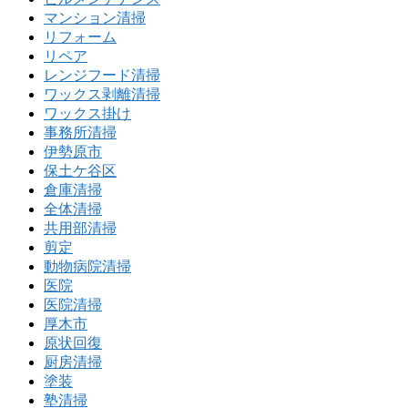
マンション清掃
リフォーム
リペア
レンジフード清掃
ワックス剥離清掃
ワックス掛け
事務所清掃
伊勢原市
保土ケ谷区
倉庫清掃
全体清掃
共用部清掃
剪定
動物病院清掃
医院
医院清掃
厚木市
原状回復
厨房清掃
塗装
塾清掃