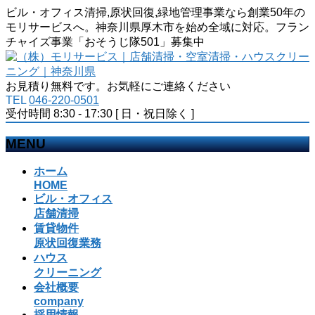
ビル・オフィス清掃,原状回復,緑地管理事業なら創業50年の
モリサービスへ。神奈川県厚木市を始め全域に対応。フラン
チャイズ事業「おそうじ隊501」募集中
お見積り無料です。お気軽にご連絡ください
TEL
046-220-0501
受付時間 8:30 - 17:30 [ 日・祝日除く ]
MENU
メ
ホーム
ニ
HOME
ビル・オフィス
ュ
店舗清掃
ー
賃貸物件
を
原状回復業務
飛
ハウス
ば
クリーニング
す
会社概要
company
採用情報