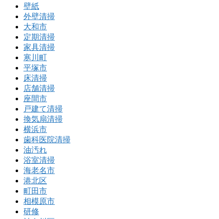
壁紙
外壁清掃
大和市
定期清掃
家具清掃
寒川町
平塚市
床清掃
店舗清掃
座間市
戸建て清掃
換気扇清掃
横浜市
歯科医院清掃
油汚れ
浴室清掃
海老名市
港北区
町田市
相模原市
研修