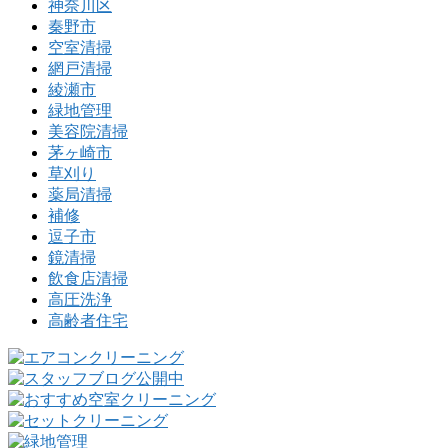
神奈川区
秦野市
空室清掃
網戸清掃
綾瀬市
緑地管理
美容院清掃
茅ヶ崎市
草刈り
薬局清掃
補修
逗子市
鏡清掃
飲食店清掃
高圧洗浄
高齢者住宅