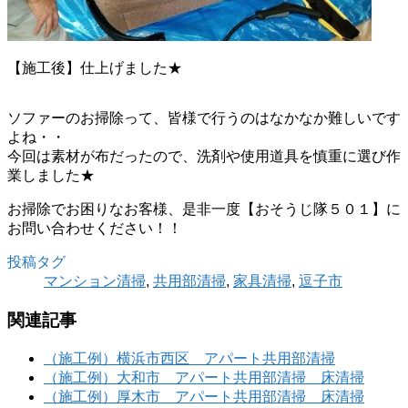
【施工後】仕上げました★
ソファーのお掃除って、皆様で行うのはなかなか難しいです
よね・・
今回は素材が布だったので、洗剤や使用道具を慎重に選び作
業しました★
お掃除でお困りなお客様、是非一度【おそうじ隊５０１】に
お問い合わせください！！
投稿タグ
マンション清掃
,
共用部清掃
,
家具清掃
,
逗子市
関連記事
（施工例）横浜市西区 アパート共用部清掃
（施工例）大和市 アパート共用部清掃 床清掃
（施工例）厚木市 アパート共用部清掃 床清掃