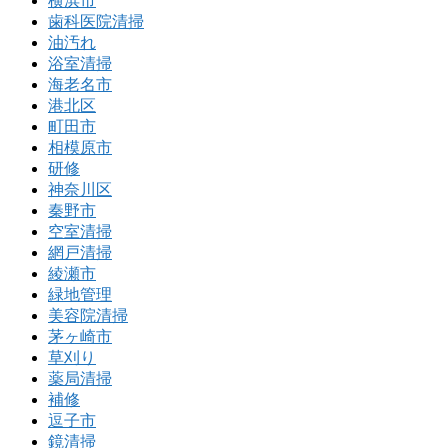
横浜市
歯科医院清掃
油汚れ
浴室清掃
海老名市
港北区
町田市
相模原市
研修
神奈川区
秦野市
空室清掃
網戸清掃
綾瀬市
緑地管理
美容院清掃
茅ヶ崎市
草刈り
薬局清掃
補修
逗子市
鏡清掃