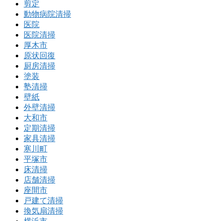
剪定
動物病院清掃
医院
医院清掃
厚木市
原状回復
厨房清掃
塗装
塾清掃
壁紙
外壁清掃
大和市
定期清掃
家具清掃
寒川町
平塚市
床清掃
店舗清掃
座間市
戸建て清掃
換気扇清掃