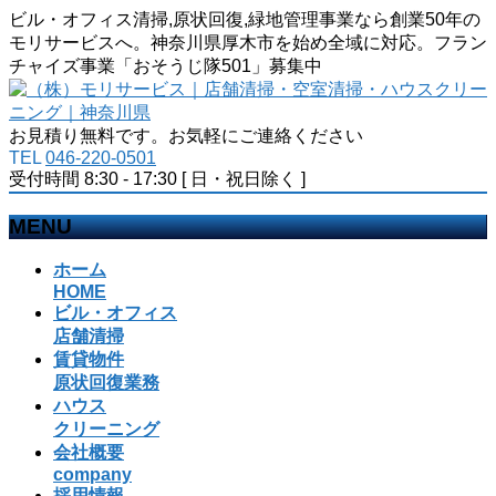
ビル・オフィス清掃,原状回復,緑地管理事業なら創業50年の
モリサービスへ。神奈川県厚木市を始め全域に対応。フラン
チャイズ事業「おそうじ隊501」募集中
お見積り無料です。お気軽にご連絡ください
TEL
046-220-0501
受付時間 8:30 - 17:30 [ 日・祝日除く ]
MENU
メ
ホーム
ニ
HOME
ビル・オフィス
ュ
店舗清掃
ー
賃貸物件
を
原状回復業務
飛
ハウス
ば
クリーニング
す
会社概要
company
採用情報