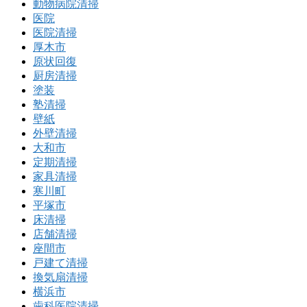
動物病院清掃
医院
医院清掃
厚木市
原状回復
厨房清掃
塗装
塾清掃
壁紙
外壁清掃
大和市
定期清掃
家具清掃
寒川町
平塚市
床清掃
店舗清掃
座間市
戸建て清掃
換気扇清掃
横浜市
歯科医院清掃