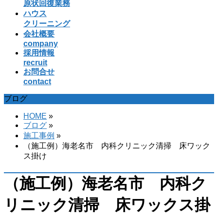
原状回復業務
飛
ハウス
ば
クリーニング
す
会社概要
company
採用情報
recruit
お問合せ
contact
ブログ
HOME
»
ブログ
»
施工事例
»
（施工例）海老名市 内科クリニック清掃 床ワック
ス掛け
（施工例）海老名市 内科ク
リニック清掃 床ワックス掛