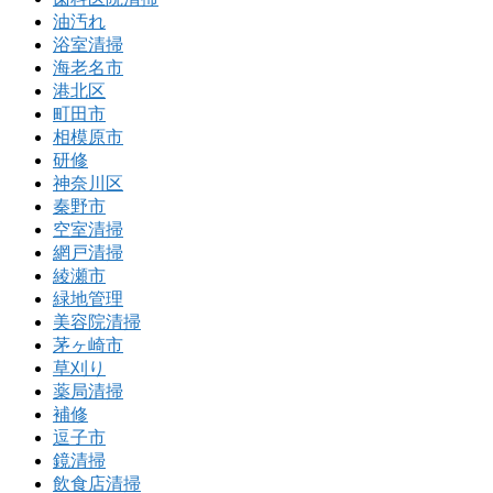
油汚れ
浴室清掃
海老名市
港北区
町田市
相模原市
研修
神奈川区
秦野市
空室清掃
網戸清掃
綾瀬市
緑地管理
美容院清掃
茅ヶ崎市
草刈り
薬局清掃
補修
逗子市
鏡清掃
飲食店清掃