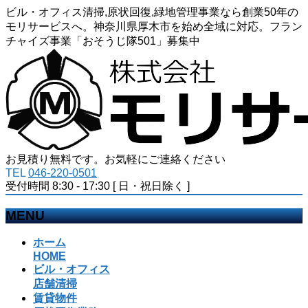
ビル・オフィス清掃,原状回復,緑地管理事業なら創業50年の
モリサービスへ。神奈川県厚木市を始め全域に対応。フラン
チャイズ事業「おそうじ隊501」募集中
お見積り無料です。お気軽にご連絡ください
TEL
046-220-0501
受付時間 8:30 - 17:30 [ 日・祝日除く ]
MENU
メ
ホーム
ニ
HOME
ビル・オフィス
ュ
店舗清掃
ー
賃貸物件
を