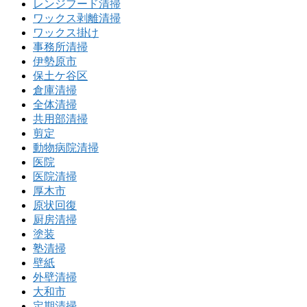
レンジフード清掃
ワックス剥離清掃
ワックス掛け
事務所清掃
伊勢原市
保土ケ谷区
倉庫清掃
全体清掃
共用部清掃
剪定
動物病院清掃
医院
医院清掃
厚木市
原状回復
厨房清掃
塗装
塾清掃
壁紙
外壁清掃
大和市
定期清掃