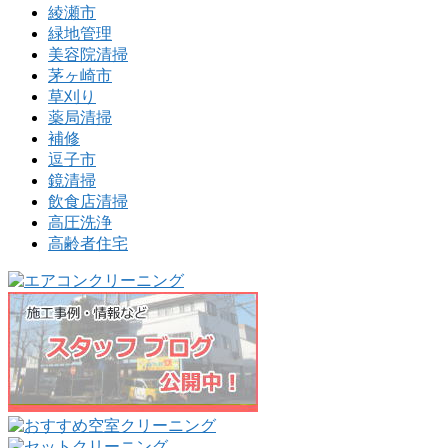
綾瀬市
緑地管理
美容院清掃
茅ヶ崎市
草刈り
薬局清掃
補修
逗子市
鏡清掃
飲食店清掃
高圧洗浄
高齢者住宅