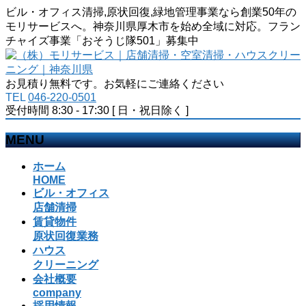
ビル・オフィス清掃,原状回復,緑地管理事業なら創業50年の
モリサービスへ。神奈川県厚木市を始め全域に対応。フラン
チャイズ事業「おそうじ隊501」募集中
お見積り無料です。お気軽にご連絡ください
TEL
046-220-0501
受付時間 8:30 - 17:30 [ 日・祝日除く ]
MENU
メ
ホーム
ニ
HOME
ビル・オフィス
ュ
店舗清掃
ー
賃貸物件
を
原状回復業務
飛
ハウス
ば
クリーニング
す
会社概要
company
採用情報