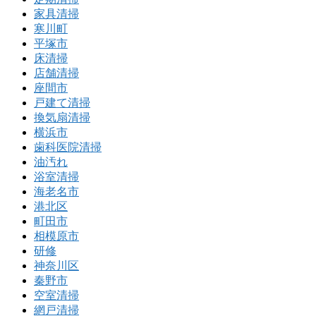
家具清掃
寒川町
平塚市
床清掃
店舗清掃
座間市
戸建て清掃
換気扇清掃
横浜市
歯科医院清掃
油汚れ
浴室清掃
海老名市
港北区
町田市
相模原市
研修
神奈川区
秦野市
空室清掃
網戸清掃