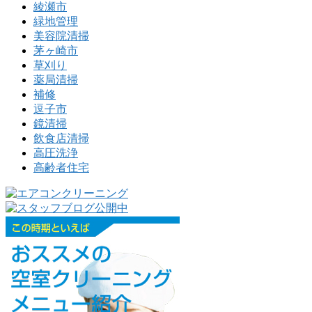
綾瀬市
緑地管理
美容院清掃
茅ヶ崎市
草刈り
薬局清掃
補修
逗子市
鏡清掃
飲食店清掃
高圧洗浄
高齢者住宅