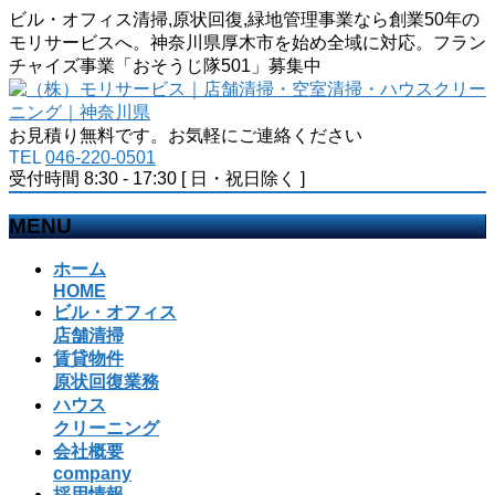
ビル・オフィス清掃,原状回復,緑地管理事業なら創業50年の
モリサービスへ。神奈川県厚木市を始め全域に対応。フラン
チャイズ事業「おそうじ隊501」募集中
お見積り無料です。お気軽にご連絡ください
TEL
046-220-0501
受付時間 8:30 - 17:30 [ 日・祝日除く ]
MENU
メ
ホーム
ニ
HOME
ビル・オフィス
ュ
店舗清掃
ー
賃貸物件
を
原状回復業務
飛
ハウス
ば
クリーニング
す
会社概要
company
採用情報