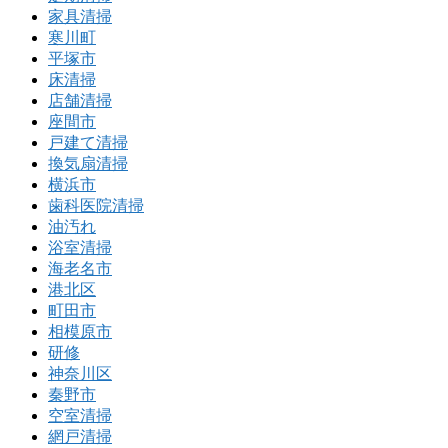
家具清掃
寒川町
平塚市
床清掃
店舗清掃
座間市
戸建て清掃
換気扇清掃
横浜市
歯科医院清掃
油汚れ
浴室清掃
海老名市
港北区
町田市
相模原市
研修
神奈川区
秦野市
空室清掃
網戸清掃