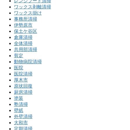
レンジフード清掃
ワックス剥離清掃
ワックス掛け
事務所清掃
伊勢原市
保土ケ谷区
倉庫清掃
全体清掃
共用部清掃
剪定
動物病院清掃
医院
医院清掃
厚木市
原状回復
厨房清掃
塗装
塾清掃
壁紙
外壁清掃
大和市
定期清掃