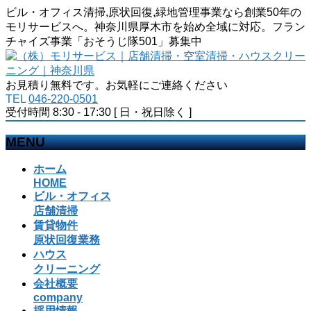
ビル・オフィス清掃,原状回復,緑地管理事業なら創業50年の
モリサービスへ。神奈川県厚木市を始め全域に対応。フラン
チャイズ事業「おそうじ隊501」募集中
お見積り無料です。お気軽にご連絡ください
TEL
046-220-0501
受付時間 8:30 - 17:30 [ 日・祝日除く ]
MENU
メ
ホーム
ニ
HOME
ビル・オフィス
ュ
店舗清掃
ー
賃貸物件
を
原状回復業務
飛
ハウス
ば
クリーニング
す
会社概要
company
採用情報