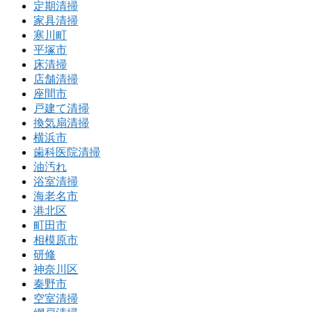
定期清掃
家具清掃
寒川町
平塚市
床清掃
店舗清掃
座間市
戸建て清掃
換気扇清掃
横浜市
歯科医院清掃
油汚れ
浴室清掃
海老名市
港北区
町田市
相模原市
研修
神奈川区
秦野市
空室清掃