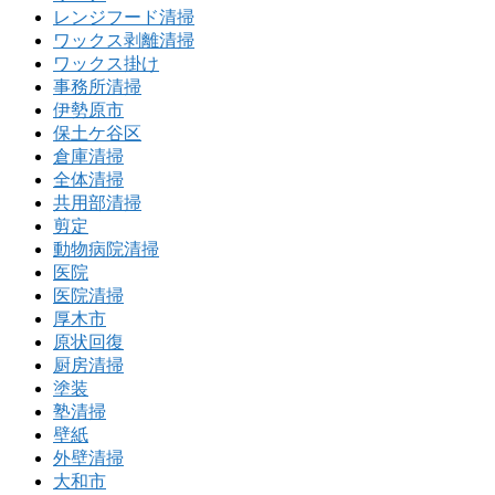
レンジフード清掃
ワックス剥離清掃
ワックス掛け
事務所清掃
伊勢原市
保土ケ谷区
倉庫清掃
全体清掃
共用部清掃
剪定
動物病院清掃
医院
医院清掃
厚木市
原状回復
厨房清掃
塗装
塾清掃
壁紙
外壁清掃
大和市