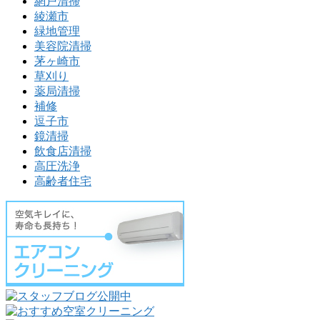
網戸清掃
綾瀬市
緑地管理
美容院清掃
茅ヶ崎市
草刈り
薬局清掃
補修
逗子市
鏡清掃
飲食店清掃
高圧洗浄
高齢者住宅