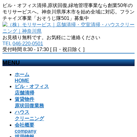
ビル・オフィス清掃,原状回復,緑地管理事業なら創業50年の
モリサービスへ。神奈川県厚木市を始め全域に対応。フラン
チャイズ事業「おそうじ隊501」募集中
お見積り無料です。お気軽にご連絡ください
TEL
046-220-0501
受付時間 8:30 - 17:30 [ 日・祝日除く ]
MENU
メ
ホーム
ニ
HOME
ビル・オフィス
ュ
店舗清掃
ー
賃貸物件
を
原状回復業務
飛
ハウス
ば
クリーニング
す
会社概要
company
採用情報