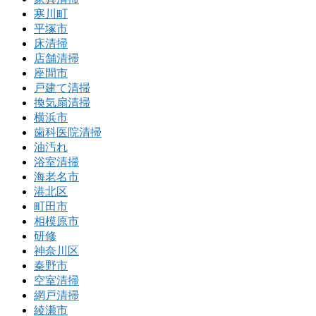
寒川町
平塚市
床清掃
店舗清掃
座間市
戸建て清掃
換気扇清掃
横浜市
歯科医院清掃
油汚れ
浴室清掃
海老名市
港北区
町田市
相模原市
研修
神奈川区
秦野市
空室清掃
網戸清掃
綾瀬市