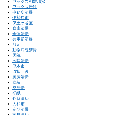
ワックス剥離清掃
ワックス掛け
事務所清掃
伊勢原市
保土ケ谷区
倉庫清掃
全体清掃
共用部清掃
剪定
動物病院清掃
医院
医院清掃
厚木市
原状回復
厨房清掃
塗装
塾清掃
壁紙
外壁清掃
大和市
定期清掃
家具清掃