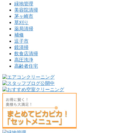
緑地管理
美容院清掃
茅ヶ崎市
草刈り
薬局清掃
補修
逗子市
鏡清掃
飲食店清掃
高圧洗浄
高齢者住宅