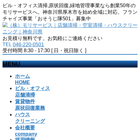
ビル・オフィス清掃,原状回復,緑地管理事業なら創業50年の
モリサービスへ。神奈川県厚木市を始め全域に対応。フラン
チャイズ事業「おそうじ隊501」募集中
お見積り無料です。お気軽にご連絡ください
TEL
046-220-0501
受付時間 8:30 - 17:30 [ 日・祝日除く ]
MENU
メ
ホーム
ニ
HOME
ビル・オフィス
ュ
店舗清掃
ー
賃貸物件
を
原状回復業務
飛
ハウス
ば
クリーニング
す
会社概要
company
採用情報