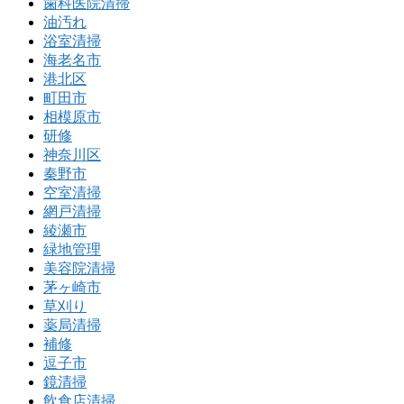
歯科医院清掃
油汚れ
浴室清掃
海老名市
港北区
町田市
相模原市
研修
神奈川区
秦野市
空室清掃
網戸清掃
綾瀬市
緑地管理
美容院清掃
茅ヶ崎市
草刈り
薬局清掃
補修
逗子市
鏡清掃
飲食店清掃