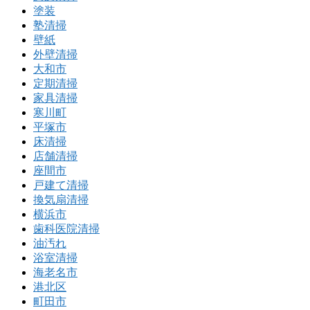
塗装
塾清掃
壁紙
外壁清掃
大和市
定期清掃
家具清掃
寒川町
平塚市
床清掃
店舗清掃
座間市
戸建て清掃
換気扇清掃
横浜市
歯科医院清掃
油汚れ
浴室清掃
海老名市
港北区
町田市