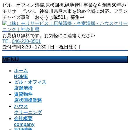
ビル・オフィス清掃,原状回復,緑地管理事業なら創業50年の
モリサービスへ。神奈川県厚木市を始め全域に対応。フラン
チャイズ事業「おそうじ隊501」募集中
お見積り無料です。お気軽にご連絡ください
TEL
046-220-0501
受付時間 8:30 - 17:30 [ 日・祝日除く ]
MENU
メ
ホーム
ニ
HOME
ビル・オフィス
ュ
店舗清掃
ー
賃貸物件
を
原状回復業務
飛
ハウス
ば
クリーニング
す
会社概要
company
採用情報