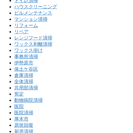
トイレ清掃
ハウスクリーニング
ビルメンテナンス
マンション清掃
リフォーム
リペア
レンジフード清掃
ワックス剥離清掃
ワックス掛け
事務所清掃
伊勢原市
保土ケ谷区
倉庫清掃
全体清掃
共用部清掃
剪定
動物病院清掃
医院
医院清掃
厚木市
原状回復
厨房清掃