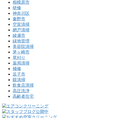
相模原市
研修
神奈川区
秦野市
空室清掃
網戸清掃
綾瀬市
緑地管理
美容院清掃
茅ヶ崎市
草刈り
薬局清掃
補修
逗子市
鏡清掃
飲食店清掃
高圧洗浄
高齢者住宅