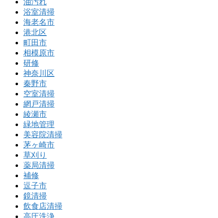
油汚れ
浴室清掃
海老名市
港北区
町田市
相模原市
研修
神奈川区
秦野市
空室清掃
網戸清掃
綾瀬市
緑地管理
美容院清掃
茅ヶ崎市
草刈り
薬局清掃
補修
逗子市
鏡清掃
飲食店清掃
高圧洗浄