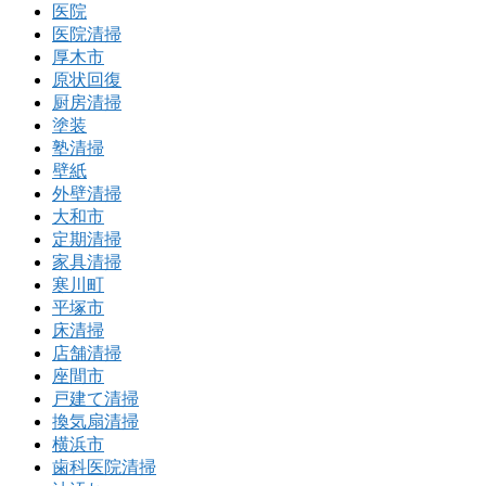
医院
医院清掃
厚木市
原状回復
厨房清掃
塗装
塾清掃
壁紙
外壁清掃
大和市
定期清掃
家具清掃
寒川町
平塚市
床清掃
店舗清掃
座間市
戸建て清掃
換気扇清掃
横浜市
歯科医院清掃