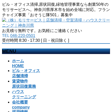
ビル・オフィス清掃,原状回復,緑地管理事業なら創業50年の
モリサービスへ。神奈川県厚木市を始め全域に対応。フラン
チャイズ事業「おそうじ隊501」募集中
お見積り無料です。お気軽にご連絡ください
TEL
046-220-0501
受付時間 8:30 - 17:30 [ 日・祝日除く ]
MENU
メ
ホーム
ニ
HOME
ビル・オフィス
ュ
店舗清掃
ー
賃貸物件
を
原状回復業務
飛
ハウス
ば
クリーニング
す
会社概要
company
採用情報