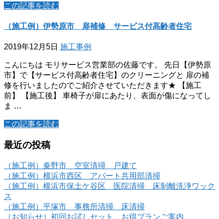
この記事を読む
（施工例）伊勢原市 扉補修 サービス付高齢者住宅
2019年12月5日
施工事例
こんにちは モリサービス営業部の佐藤です。 先日【伊勢原
市】で【サービス付高齢者住宅】のクリーニングと 扉の補
修を行いましたのでご紹介させていただきます★ 【施工
前】 【施工後】 車椅子が扉にあたり、表面が傷になってし
ま …
この記事を読む
最近の投稿
（施工例）秦野市 空室清掃 戸建て
（施工例）横浜市西区 アパート共用部清掃
（施工例）横浜市保土ケ谷区 医院清掃 床剝離洗浄ワック
ス
（施工例）平塚市 事務所清掃 床清掃
（お知らせ）初回お試しセット お得プランご案内