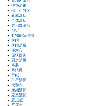
事務所清掃
伊勢原市
保土ケ谷区
倉庫清掃
全体清掃
共用部清掃
剪定
動物病院清掃
医院
医院清掃
厚木市
原状回復
厨房清掃
塗装
塾清掃
壁紙
外壁清掃
大和市
定期清掃
家具清掃
寒川町
平塚市