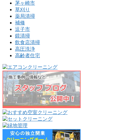
茅ヶ崎市
草刈り
薬局清掃
補修
逗子市
鏡清掃
飲食店清掃
高圧洗浄
高齢者住宅