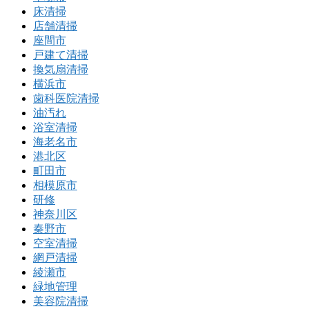
床清掃
店舗清掃
座間市
戸建て清掃
換気扇清掃
横浜市
歯科医院清掃
油汚れ
浴室清掃
海老名市
港北区
町田市
相模原市
研修
神奈川区
秦野市
空室清掃
網戸清掃
綾瀬市
緑地管理
美容院清掃