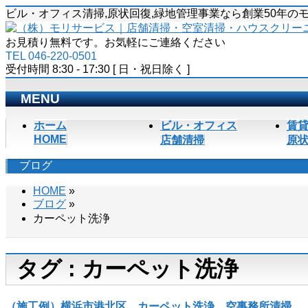
ビル・オフィス清掃,原状回復,緑地管理事業なら創業50年
お見積り無料です。お気軽にご連絡ください
TEL 046-220-0501
受付時間 8:30 - 17:30 [ 日・祝日除く ]
MENU
メ
ホーム
ビル・オフィス
賃
ニ
HOME
店舗清掃
原
ュ
ブログ
ー
を
HOME
»
飛
ブログ
»
ば
カーペット洗浄
す
タグ : カーペット洗浄
（施工例）横浜市港北区 カーペット洗浄 空事務所清掃