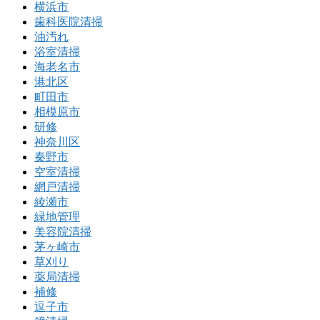
横浜市
歯科医院清掃
油汚れ
浴室清掃
海老名市
港北区
町田市
相模原市
研修
神奈川区
秦野市
空室清掃
網戸清掃
綾瀬市
緑地管理
美容院清掃
茅ヶ崎市
草刈り
薬局清掃
補修
逗子市