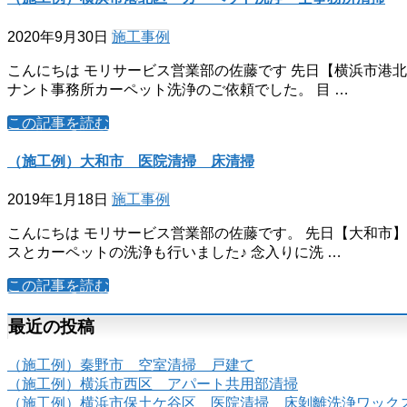
2020年9月30日
施工事例
こんにちは モリサービス営業部の佐藤です 先日【横浜市港北
ナント事務所カーペット洗浄のご依頼でした。 目 …
この記事を読む
（施工例）大和市 医院清掃 床清掃
2019年1月18日
施工事例
こんにちは モリサービス営業部の佐藤です。 先日【大和市】
スとカーペットの洗浄も行いました♪ 念入りに洗 …
この記事を読む
最近の投稿
（施工例）秦野市 空室清掃 戸建て
（施工例）横浜市西区 アパート共用部清掃
（施工例）横浜市保土ケ谷区 医院清掃 床剝離洗浄ワック