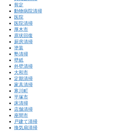
剪定
動物病院清掃
医院
医院清掃
厚木市
原状回復
厨房清掃
塗装
塾清掃
壁紙
外壁清掃
大和市
定期清掃
家具清掃
寒川町
平塚市
床清掃
店舗清掃
座間市
戸建て清掃
換気扇清掃