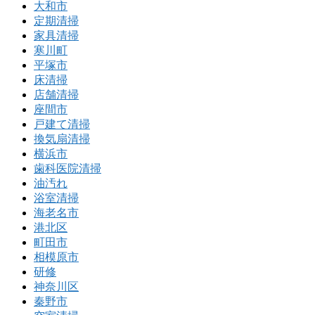
大和市
定期清掃
家具清掃
寒川町
平塚市
床清掃
店舗清掃
座間市
戸建て清掃
換気扇清掃
横浜市
歯科医院清掃
油汚れ
浴室清掃
海老名市
港北区
町田市
相模原市
研修
神奈川区
秦野市