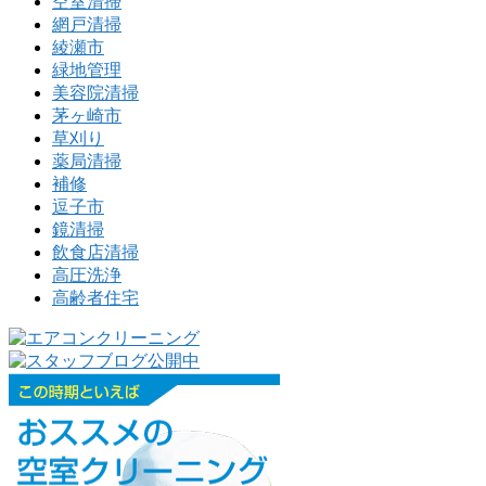
空室清掃
網戸清掃
綾瀬市
緑地管理
美容院清掃
茅ヶ崎市
草刈り
薬局清掃
補修
逗子市
鏡清掃
飲食店清掃
高圧洗浄
高齢者住宅