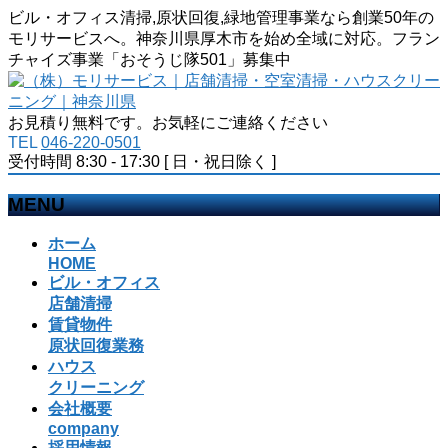
ビル・オフィス清掃,原状回復,緑地管理事業なら創業50年の
モリサービスへ。神奈川県厚木市を始め全域に対応。フラン
チャイズ事業「おそうじ隊501」募集中
お見積り無料です。お気軽にご連絡ください
TEL
046-220-0501
受付時間 8:30 - 17:30 [ 日・祝日除く ]
MENU
メ
ホーム
ニ
HOME
ビル・オフィス
ュ
店舗清掃
ー
賃貸物件
を
原状回復業務
飛
ハウス
ば
クリーニング
す
会社概要
company
採用情報