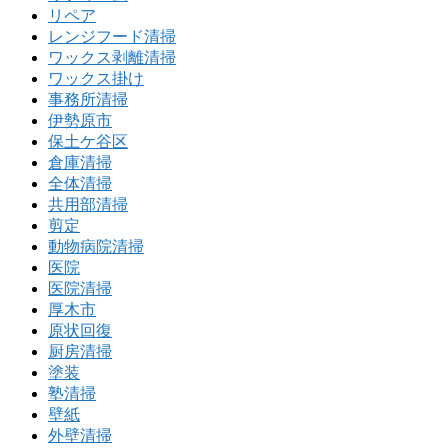
リペア
レンジフード清掃
ワックス剥離清掃
ワックス掛け
事務所清掃
伊勢原市
保土ケ谷区
倉庫清掃
全体清掃
共用部清掃
剪定
動物病院清掃
医院
医院清掃
厚木市
原状回復
厨房清掃
塗装
塾清掃
壁紙
外壁清掃