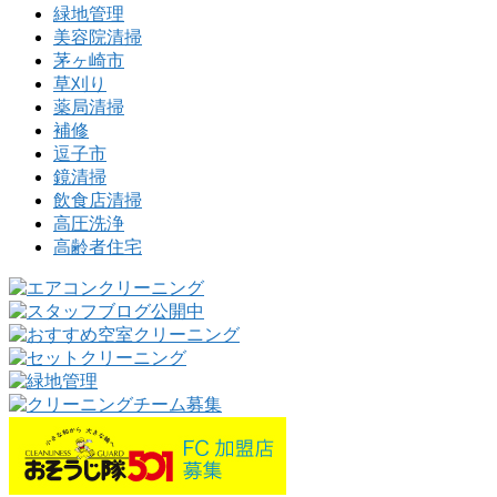
緑地管理
美容院清掃
茅ヶ崎市
草刈り
薬局清掃
補修
逗子市
鏡清掃
飲食店清掃
高圧洗浄
高齢者住宅