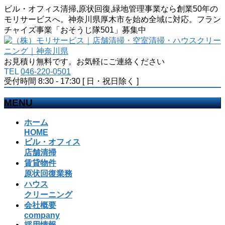
ビル・オフィス清掃,原状回復,緑地管理事業なら創業50年の
モリサービスへ。神奈川県厚木市を始め全域に対応。フラン
チャイズ事業「おそうじ隊501」募集中
お見積り無料です。お気軽にご連絡ください
TEL
046-220-0501
受付時間 8:30 - 17:30 [ 日・祝日除く ]
MENU
メ
ホーム
ニ
HOME
ビル・オフィス
ュ
店舗清掃
ー
賃貸物件
を
原状回復業務
飛
ハウス
ば
クリーニング
す
会社概要
company
採用情報