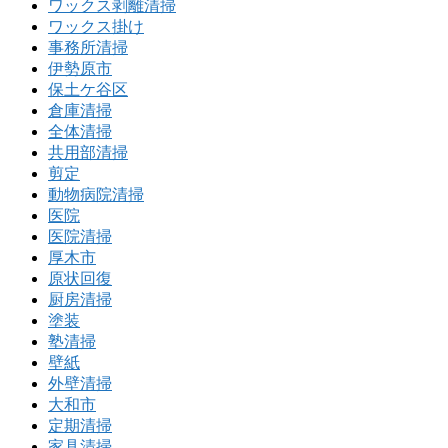
ワックス剥離清掃
ワックス掛け
事務所清掃
伊勢原市
保土ケ谷区
倉庫清掃
全体清掃
共用部清掃
剪定
動物病院清掃
医院
医院清掃
厚木市
原状回復
厨房清掃
塗装
塾清掃
壁紙
外壁清掃
大和市
定期清掃
家具清掃