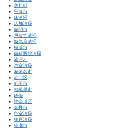
寒川町
平塚市
床清掃
店舗清掃
座間市
戸建て清掃
換気扇清掃
横浜市
歯科医院清掃
油汚れ
浴室清掃
海老名市
港北区
町田市
相模原市
研修
神奈川区
秦野市
空室清掃
網戸清掃
綾瀬市